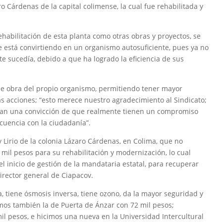
o Cárdenas de la capital colimense, la cual fue rehabilitada y
ehabilitación de esta planta como otras obras y proyectos, se
 está convirtiendo en un organismo autosuficiente, pues ya no
 sucedía, debido a que ha logrado la eficiencia de sus
e obra del propio organismo, permitiendo tener mayor
as acciones; “esto merece nuestro agradecimiento al Sindicato;
tran una convicción de que realmente tienen un compromiso
ecuencia con la ciudadanía”.
y Lirio de la colonia Lázaro Cárdenas, en Colima, que no
 mil pesos para su rehabilitación y modernización, lo cual
el inicio de gestión de la mandataria estatal, para recuperar
director general de Ciapacov.
ta, tiene ósmosis inversa, tiene ozono, da la mayor seguridad y
mos también la de Puerta de Ánzar con 72 mil pesos;
l pesos, e hicimos una nueva en la Universidad Intercultural