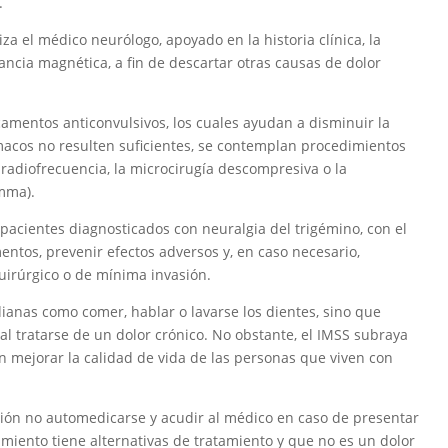
.
liza el médico neurólogo, apoyado en la historia clínica, la
ancia magnética, a fin de descartar otras causas de dolor
amentos anticonvulsivos, los cuales ayudan a disminuir la
ármacos no resulten suficientes, se contemplan procedimientos
radiofrecuencia, la microcirugía descompresiva o la
amma).
s pacientes diagnosticados con neuralgia del trigémino, con el
entos, prevenir efectos adversos y, en caso necesario,
uirúrgico o de mínima invasión.
idianas como comer, hablar o lavarse los dientes, sino que
 tratarse de un dolor crónico. No obstante, el IMSS subraya
n mejorar la calidad de vida de las personas que viven con
ción no automedicarse y acudir al médico en caso de presentar
cimiento tiene alternativas de tratamiento y que no es un dolor