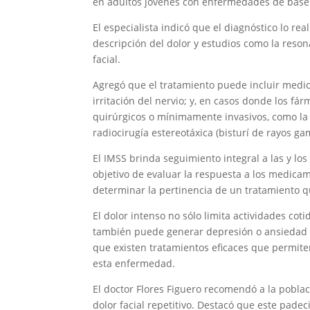
en adultos jóvenes con enfermedades de base
El especialista indicó que el diagnóstico lo rea
descripción del dolor y estudios como la reson
facial.
Agregó que el tratamiento puede incluir medic
irritación del nervio; y, en casos donde los f
quirúrgicos o mínimamente invasivos, como la 
radiocirugía estereotáxica (bisturí de rayos g
El IMSS brinda seguimiento integral a las y lo
objetivo de evaluar la respuesta a los medicam
determinar la pertinencia de un tratamiento q
El dolor intenso no sólo limita actividades cot
también puede generar depresión o ansiedad al
que existen tratamientos eficaces que permite
esta enfermedad.
El doctor Flores Figuero recomendó a la pobla
dolor facial repetitivo. Destacó que este pade