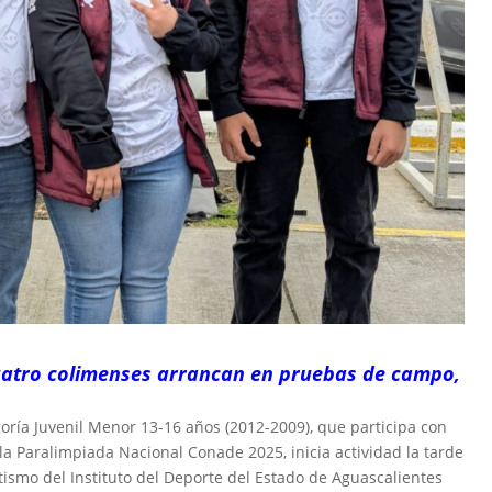
uatro colimenses arrancan en pruebas de campo,
oría Juvenil Menor 13-16 años (2012-2009), que participa con
a Paralimpiada Nacional Conade 2025, inicia actividad la tarde
tismo del Instituto del Deporte del Estado de Aguascalientes