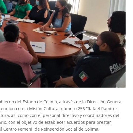
obierno del Estado de Colima, a través de la Dirección General
a reunión con la Misión Cultural número 256 “Rafael Ramírez
tura, así como con el personal directivo y coordinadores del
ario, con el objetivo de establecer acuerdos para prestar
 el Centro Femenil de Reinserción Social de Colima.