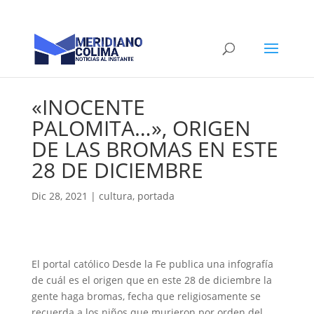
«INOCENTE
PALOMITA…», ORIGEN
DE LAS BROMAS EN ESTE
28 DE DICIEMBRE
Dic 28, 2021
|
cultura
,
portada
El portal católico Desde la Fe publica una infografía
de cuál es el origen que en este 28 de diciembre la
gente haga bromas, fecha que religiosamente se
recuerda a los niños que murieron por orden del