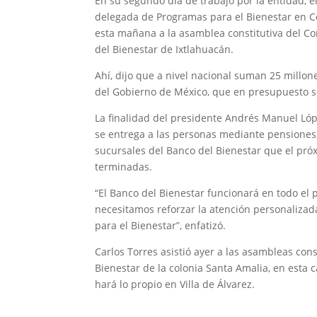
En su segundo día de trabajo por la entidad, e
delegada de Programas para el Bienestar en Col
esta mañana a la asamblea constitutiva del Co
del Bienestar de Ixtlahuacán.
Ahí, dijo que a nivel nacional suman 25 millon
del Gobierno de México, que en presupuesto s
La finalidad del presidente Andrés Manuel Lóp
se entrega a las personas mediante pensiones,
sucursales del Banco del Bienestar que el próx
terminadas.
“El Banco del Bienestar funcionará en todo el 
necesitamos reforzar la atención personaliza
para el Bienestar”, enfatizó.
Carlos Torres asistió ayer a las asambleas cons
Bienestar de la colonia Santa Amalia, en esta ca
hará lo propio en Villa de Álvarez.