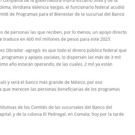
n compañía de la gobernadora Indira Vizcaíno Silva y de la
ima, Viridiana Valencia Vargas, el funcionario federal acudió
mité de Programas para el Bienestar de la sucursal del Banco
es de personas las que reciben, por lo menos, un apoyo directo
e traduce en 600 mil millones de pesos para este 2023.
ez Obrador -agregó- es que todo el dinero público federal que
 programas y apoyos sociales, lo dispersen las más de 3 mil
imo año estarán operando, de las cuales, 2 mil ya están
país y será el banco más grande de México, por eso
da que merecen las personas beneficiarias de los programas
titutivas de los Comités de las sucursales del Banco del
pital, y de la colonia El Pedregal, en Comala; hoy por la tarde