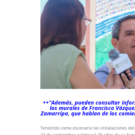
++“Además, pueden consultar inform
los murales de Francisco Vázquez
Zamarripa, que hablan de los comienz
Teniendo como escenario las instalaciones del
27 de septiembre celebrará 20 años de su fund