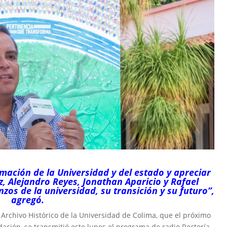
ación de la Universidad y del estado y apreciar
, Alejandro Reyes, Jonathan Aparicio y Rafael
os de la universidad, su transición y su futuro”,
agregó.
 Archivo Histórico de la Universidad de Colima, que el próximo
ación, se transmitió este lunes el programa de radio Rectoría