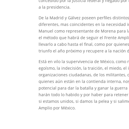
concedido por la justicia federal y negado po
a la presidencia.
De la Madrid y Gálvez poseen perfiles distint
diferentes, mas coincidentes en la necesidad 
Manuel como representante de Morena para la 
el método que habrá de seguir el Frente Amplio
llevarlo a cabo hasta el final, como por quien
triunfo el año próximo y recupere a la nación 
Está en vilo la supervivencia de México, como
egoísmo, la indecisión, la traición, el miedo, el
organizaciones ciudadanas, de los militantes, 
quienes aún están en la contienda interna, nos
potencial para dar la batalla y ganar la guerr
harán todo lo habido y por haber para retener
si estamos unidos, si damos la pelea y si sali
Amplio por México.