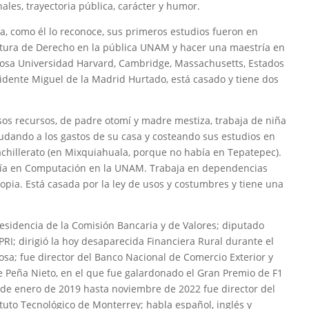
nales, trayectoria pública, carácter y humor.
a, como él lo reconoce, sus primeros estudios fueron en
ciatura de Derecho en la pública UNAM y hacer una maestría en
giosa Universidad Harvard, Cambridge, Massachusetts, Estados
sidente Miguel de la Madrid Hurtado, está casado y tiene dos
sos recursos, de padre otomí y madre mestiza, trabaja de niña
udando a los gastos de su casa y costeando sus estudios en
achillerato (en Mixquiahuala, porque no había en Tepatepec).
iería en Computación en la UNAM. Trabaja en dependencias
pia. Está casada por la ley de usos y costumbres y tiene una
esidencia de la Comisión Bancaria y de Valores; diputado
PRI; dirigió la hoy desaparecida Financiera Rural durante el
osa; fue director del Banco Nacional de Comercio Exterior y
e Peña Nieto, en el que fue galardonado el Gran Premio de F1
de enero de 2019 hasta noviembre de 2022 fue director del
ituto Tecnológico de Monterrey; habla español, inglés y