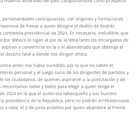
r la máxima autoridad del país, catapultándola como prospecto
os, personalidades contrapuestas, con orígenes y formaciones
imperiosa de frenar a quien designe el dedito de Andrés
contienda presidencial de 2024. Es necesario, ineludible, que
 por México lo sigan al pie de la letra tanto los encargados de
es aspiran a convertirse en la o el abanderado que obtenga el
del destino fatal a donde nos dirigen ahora.
 nunca antes nos había sucedido, por lo que no caben el
 interés personal y el juego sucio de los dirigentes de partidos y
de los ciudadanos, de quienes aspiraron a la postulación y de
 necesitamos todas y todos para elegir a quien tenga el
a de 2024 en la que el autócrata tabasqueño y sus huestes
 la presidencia de la República, pero no podrán arrebatárnosla
mos a votar el 2 de junio próximo por quien abandere al Frente