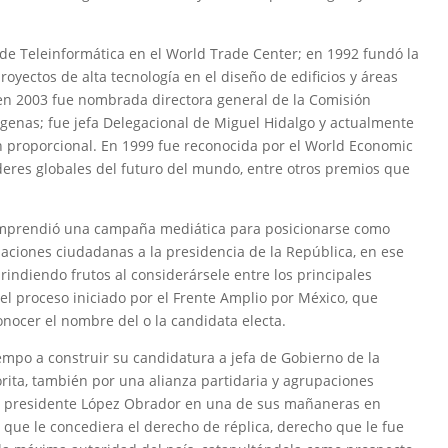
de Teleinformática en el World Trade Center; en 1992 fundó la
oyectos de alta tecnología en el diseño de edificios y áreas
 en 2003 fue nombrada directora general de la Comisión
ígenas; fue jefa Delegacional de Miguel Hidalgo y actualmente
n proporcional. En 1999 fue reconocida por el World Economic
deres globales del futuro del mundo, entre otros premios que
emprendió una campaña mediática para posicionarse como
zaciones ciudadanas a la presidencia de la República, en ese
rindiendo frutos al considerársele entre los principales
el proceso iniciado por el Frente Amplio por México, que
onocer el nombre del o la candidata electa.
empo a construir su candidatura a jefa de Gobierno de la
rita, también por una alianza partidaria y agrupaciones
l presidente López Obrador en una de sus mañaneras en
a que le concediera el derecho de réplica, derecho que le fue