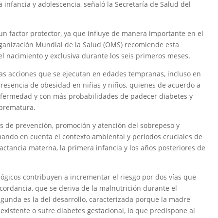
 infancia y adolescencia, señaló la Secretaría de Salud del
un factor protector, ya que influye de manera importante en el
rganización Mundial de la Salud (OMS) recomiende esta
el nacimiento y exclusiva durante los seis primeros meses.
 las acciones que se ejecutan en edades tempranas, incluso en
 presencia de obesidad en niñas y niños, quienes de acuerdo a
 enfermedad y con más probabilidades de padecer diabetes y
prematura.
es de prevención, promoción y atención del sobrepeso y
omando en cuenta el contexto ambiental y periodos cruciales de
lactancia materna, la primera infancia y los años posteriores de
lógicos contribuyen a incrementar el riesgo por dos vías que
iscordancia, que se deriva de la malnutrición durante el
 segunda es la del desarrollo, caracterizada porque la madre
eexistente o sufre diabetes gestacional, lo que predispone al