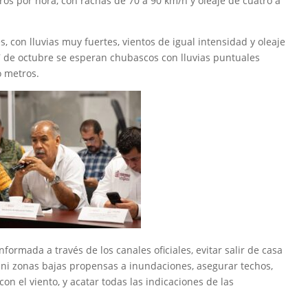
tros por hora, con rachas de 70 a 90 km/h y oleaje de cuatro a
, con lluvias muy fuertes, vientos de igual intensidad y oleaje
7 de octubre se esperan chubascos con lluvias puntuales
o metros.
ormada a través de los canales oficiales, evitar salir de casa
os ni zonas bajas propensas a inundaciones, asegurar techos,
 el viento, y acatar todas las indicaciones de las