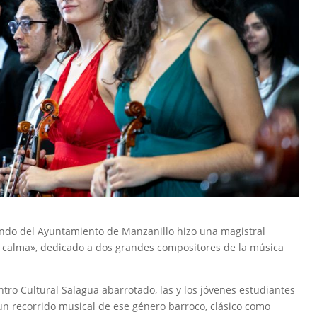
ndo del Ayuntamiento de Manzanillo hizo una magistral
a calma», dedicado a dos grandes compositores de la música
ntro Cultural Salagua abarrotado, las y los jóvenes estudiantes
n un recorrido musical de ese género barroco, clásico como