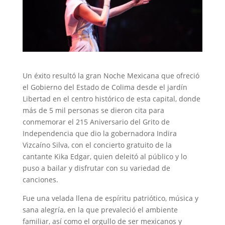
Un éxito resultó la gran Noche Mexicana que ofreció
el Gobierno del Estado de Colima desde el jardín
Libertad en el centro histórico de esta capital, donde
más de 5 mil personas se dieron cita para
conmemorar el 215 Aniversario del Grito de
Independencia que dio la gobernadora Indira
Vizcaíno Silva, con el concierto gratuito de la
cantante Kika Edgar, quien deleitó al público y lo
puso a bailar y disfrutar con su variedad de
canciones.
Fue una velada llena de espíritu patriótico, música y
sana alegría, en la que prevaleció el ambiente
familiar, así como el orgullo de ser mexicanos y