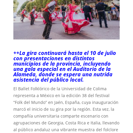
++La gira continuará hasta el 10 de julio
con presentaciones en distintos
municipios de la provincia, incluyendo
una gala especial en el Auditorio de la
Alameda, donde se espera una nutrida
asistencia del público local.
El Ballet Folklórico de la Universidad de Colima
representa a México en la edición 38 del festival
“Folk del Mundo” en Jaén, España, cuya inauguración
marcó el inicio de su gira por la región. Esta vez, la
compañía universitaria comparte escenario con
agrupaciones de Georgia, Costa Rica e Italia, llevando
al público andaluz una vibrante muestra del folclore