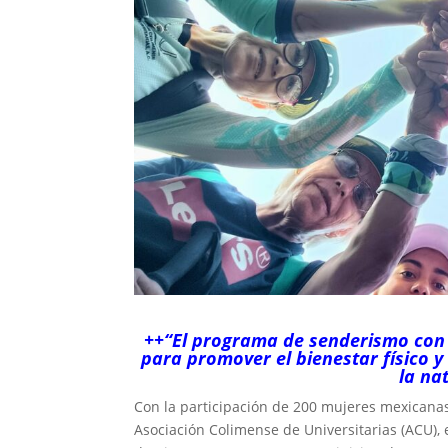
++“El programa de senderismo con 
para promover el bienestar físico y
la na
Con la participación de 200 mujeres mexicanas
Asociación Colimense de Universitarias (ACU), 