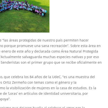
 “las áreas protegidas de nuestro país permiten hacer
mo porque promueve una sana recreación”. Sobre esta área en
e enero de este año y declarada como Área Natural Protegida
 “Actualmente salvaguarda muchas especies nativas y por eso
 Senderistas son el primer grupo que se recibe oficialmente en
o, que celebra los 84 años de la UdeC, “es una muestra del
es Ortiz Zermeño con temas como el género y la
o la visibilización de mujeres en la casa de estudios. Es la
e ‘Loras’ en artículos de identidad universitaria, por
apoya”.
rismo que dejaron huella al celebrar el amor por la