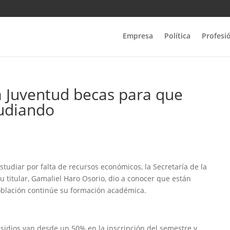
Empresa
Política
Profesi
la Juventud becas para que
tudiando
studiar por falta de recursos económicos, la Secretaría de la
u titular, Gamaliel Haro Osorio, dio a conocer que están
oblación continúe su formación académica.
bsidios van desde un 50% en la inscripción del semestre y