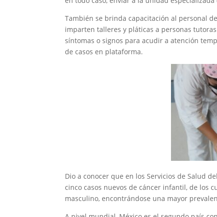
en todo caso, enviar a la unidad especializada (
También se brinda capacitación al personal de
imparten talleres y pláticas a personas tutora
síntomas o signos para acudir a atención tem
de casos en plataforma.
Dio a conocer que en los Servicios de Salud de
cinco casos nuevos de cáncer infantil, de los 
masculino, encontrándose una mayor prevalenci
A nivel mundial, México es el segundo país 