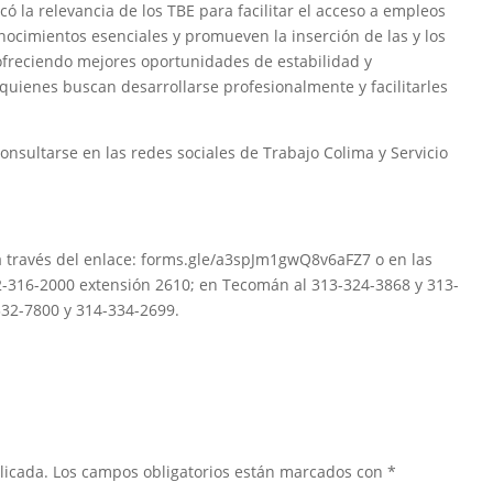
acó la relevancia de los TBE para facilitar el acceso a empleos
nocimientos esenciales y promueven la inserción de las y los
freciendo mejores oportunidades de estabilidad y
uienes buscan desarrollarse profesionalmente y facilitarles
onsultarse en las redes sociales de Trabajo Colima y Servicio
a través del enlace: forms.gle/a3spJm1gwQ8v6aFZ7 o en las
12-316-2000 extensión 2610; en Tecomán al 313-324-3868 y 313-
332-7800 y 314-334-2699.
licada.
Los campos obligatorios están marcados con
*