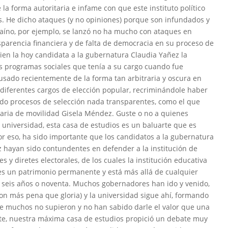
a forma autoritaria e infame con que este instituto político
s. He dicho ataques (y no opiniones) porque son infundados y
caíno, por ejemplo, se lanzó no ha mucho con ataques en
sparencia financiera y de falta de democracia en su proceso de
quien la hoy candidata a la gubernatura Claudia Yañez la
s programas sociales que tenía a su cargo cuando fue
cusado recientemente de la forma tan arbitraria y oscura en
 diferentes cargos de elección popular, recriminándole haber
ido procesos de selección nada transparentes, como el que
etaria de movilidad Gisela Méndez. Guste o no a quienes
universidad, esta casa de estudios es un baluarte que es
or eso, ha sido importante que los candidatos a la gubernatura
 hayan sido contundentes en defender a la institución de
es y diretes electorales, de los cuales la institución educativa
es un patrimonio permanente y está más allá de cualquier
re seis años o noventa. Muchos gobernadores han ido y venido,
n más pena que gloria) y la universidad sigue ahí, formando
ue muchos no supieron y no han sabido darle el valor que una
te, nuestra máxima casa de estudios propició un debate muy