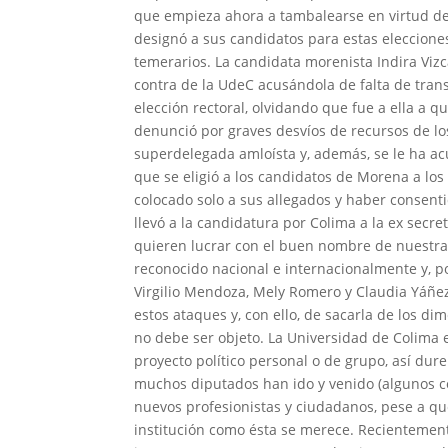
que empieza ahora a tambalearse en virtud de l
designó a sus candidatos para estas eleccione
temerarios. La candidata morenista Indira Viz
contra de la UdeC acusándola de falta de tran
elección rectoral, olvidando que fue a ella a 
denunció por graves desvíos de recursos de lo
superdelegada amlo
í
sta y, además, se le ha a
que se eligió a los candidatos de Morena a los
colocado solo a sus allegados y haber consent
llevó a la candidatura por Colima a la ex secr
quieren lucrar con el buen nombre de nuestra 
reconocido nacional e internacionalmente y, p
Virgilio Mendoza, Mely Romero y Claudia Yáñez
estos ataques y, con ello, de sacarla de los dim
no debe ser objeto. La Universidad de Colima 
proyecto político personal o de grupo, así du
muchos diputados han ido y venido (algunos co
nuevos profesionistas y ciudadanos, pese a q
institución como ésta se merece. Recientemen