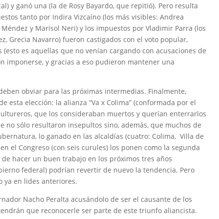
l) y ganó una (la de Rosy Bayardo, que repitió). Pero resulta
stos tanto por Indira Vizcaíno (los más visibles: Andrea
a Méndez y Marisol Neri) y los impuestos por Vladimir Parra (los
z, Grecia Navarro) fueron castigados con el voto popular,
 (esto es aquellas que no venían cargando con acusaciones de
on imponerse, y gracias a eso pudieron mantener una
deben obviar para las próximas intermedias. Finalmente,
e esta elección: la alianza “Va x Colima” (conformada por el
ultureros, que los consideraban muertos y querían enterrarlos
que no sólo resultaron insepultos sino, además, que muchos de
ubernatura, lo ganado en las alcaldías (cuatro: Colima, Villa de
en el Congreso (con seis curules) los ponen como la segunda
y de hacer un buen trabajo en los próximos tres años
ierno federal) podrían revertir de nuevo la tendencia. Pero
 ya en lides anteriores.
rnador Nacho Peralta acusándolo de ser el causante de los
tendrán que reconocerle ser parte de este triunfo aliancista.