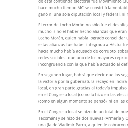
de esta contienda electoral fue Movimiento C
hace mucho tiempo MC se convirtió lamentabl
ganó ni una sola diputación local y federal, n
El error de Locho Morán no sólo fue el despli
mucho, sino el haber hecho alianzas que eran 
Locho Morán, quien había logrado consolidar 
estas alianzas fue haber integrado a Héctor I
hacía mucho había acusado de corrupto, soberbi
redes sociales- que uno de los mayores repro
incongruencia con la que había actuado al defi
En segundo lugar, habrá que decir que las se
la victoria por la gubernatura recayó en Indira
local, en gran parte gracias al todavía impulso
en el Congreso local (como lo hizo en las elecc
(como en algún momento se pensó), ni en las d
En el Congreso local se hizo de un total de nue
Tecomán) y se hizo de dos nuevas (Armería y C
una (la de Vladimir Parra, a quien le cobraron