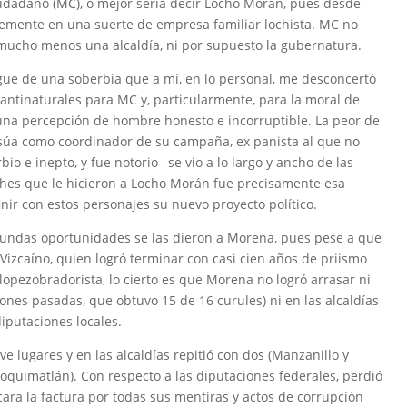
iudadano (MC), o mejor sería decir Locho Morán, pues desde
emente en una suerte de empresa familiar lochista. MC no
i mucho menos una alcaldía, ni por supuesto la gubernatura.
egue de una soberbia que a mí, en lo personal, me desconcertó
antinaturales para MC y, particularmente, para la moral de
una percepción de hombre honesto e incorruptible. La peor de
nsúa como coordinador de su campaña, ex panista al que no
o e inepto, y fue notorio –se vio a lo largo y ancho de las
ches que le hicieron a Locho Morán fue precisamente esa
nir con estos personajes su nuevo proyecto político.
gundas oportunidades se las dieron a Morena, pues pese a que
 Vizcaíno, quien logró terminar con casi cien años de priismo
 lopezobradorista, lo cierto es que Morena no logró arrasar ni
iones pasadas, que obtuvo 15 de 16 curules) ni en las alcaldías
iputaciones locales.
ve lugares y en las alcaldías repitió con dos (Manzanillo y
oquimatlán). Con respecto a las diputaciones federales, perdió
 cara la factura por todas sus mentiras y actos de corrupción