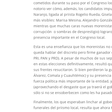
cometidos durante su paso por el Congreso loca
notorio ver cómo, además, los candidatos impue
Naranjo, ligada al priista Rogelio Rueda, Gisel
más visibles: Marisa Mesina, Alejandro Gonzále
mientras que muchas caras nuevas morenistas
corrupción o sombras de desprestigio) lograr
presencia importante en el Congreso local.
Esta es una enseñanza que los morenistas no 
queda hablar del discreto pero firme ganador d
PRI, PAN y PRD). A pesar de muchos de sus sep
en estas elecciones definitivamente, resultó 
sus frentes resucitaron. Si bien perdieron la g
Álvarez, Comala y Cuauhtémoc) y su presencia 
fuerza política más importante de la entidad, 
(aprovechando el desgaste que ya traerá el gob
sólo si no se ensoberbecen como les ha pasado
Finalmente, los que esperaban linchar al gobe
funerales del priismo local, resulta que ahora 