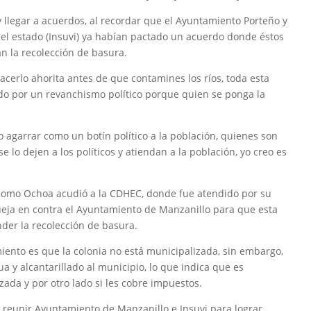
 y llegar a acuerdos, al recordar que el Ayuntamiento Porteño y
 del estado (Insuvi) ya habían pactado un acuerdo donde éstos
n la recolección de basura.
cerlo ahorita antes de que contamines los ríos, toda esta
 todo por un revanchismo político porque quien se ponga la
 agarrar como un botín político a la población, quienes son
se lo dejen a los políticos y atiendan a la población, yo creo es
 Romo Ochoa acudió a la CDHEC, donde fue atendido por su
ueja en contra el Ayuntamiento de Manzanillo para que esta
nder la recolección de basura.
ento es que la colonia no está municipalizada, sin embargo,
ua y alcantarillado al municipio, lo que indica que es
ada y por otro lado si les cobre impuestos.
 reunir Ayuntamiento de Manzanillo e Insuvi para lograr