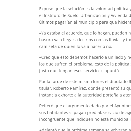
Expuso que la solución es la voluntad política
el Instituto de Suelo, Urbanización y Vivienda
últimos pagarían al municipio para que hiciera
«Ya estaba el acuerdo, que lo hagan, pueden ha
basura va a llegar a los ríos con las lluvias y
camiseta de quien lo va a hacer o no.
«Creo que esto debemos hacerlo a un lado y no
los que sufren el problema; esto de la política 
justo que tengan esos servicios», apuntó.
Por la tarde de este mismo lunes el diputado
titular, Roberto Ramírez, donde presentó su q
instancia exhorte a la autoridad porteña a ate
Reiteró que el argumento dado por el Ayuntami
sus habitantes si pagan predial, servicio de ag
incongruente que indiquen no está municipaliz
Adelantó que la próxima semana se volverán a