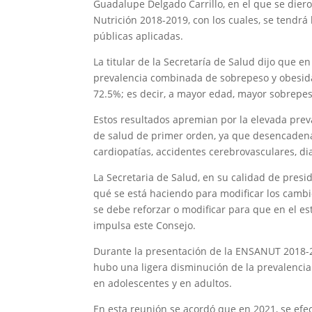
Guadalupe Delgado Carrillo, en el que se diero
Nutrición 2018-2019, con los cuales, se tendrá
públicas aplicadas.
La titular de la Secretaría de Salud dijo que en
prevalencia combinada de sobrepeso y obesidad
72.5%; es decir, a mayor edad, mayor sobrepes
Estos resultados apremian por la elevada pre
de salud de primer orden, ya que desencaden
cardiopatías, accidentes cerebrovasculares, dia
La Secretaria de Salud, en su calidad de presi
qué se está haciendo para modificar los camb
se debe reforzar o modificar para que en el es
impulsa este Consejo.
Durante la presentación de la ENSANUT 2018-2
hubo una ligera disminución de la prevalencia
en adolescentes y en adultos.
En esta reunión se acordó que en 2021, se efe