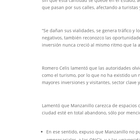
sin que esta cantidad se quede en el Estado, 
que pasan por sus calles, afectando a turistas 
“Se dañan sus vialidades, se genera tráfico y l
negativos, también reconozco las oportunidad
inversión nunca creció al mismo ritmo que la a
Romero Celis lamentó que las autoridades olvi
como el turismo, por lo que no ha existido un 
mayores inversiones y visitantes, sector clave 
Lamentó que Manzanillo carezca de espacios cul
ciudad esté en total abandono, sólo por menc
En ese sentido, expuso que Manzanillo no pu
empresariales, a las ONG’s, y a las univers