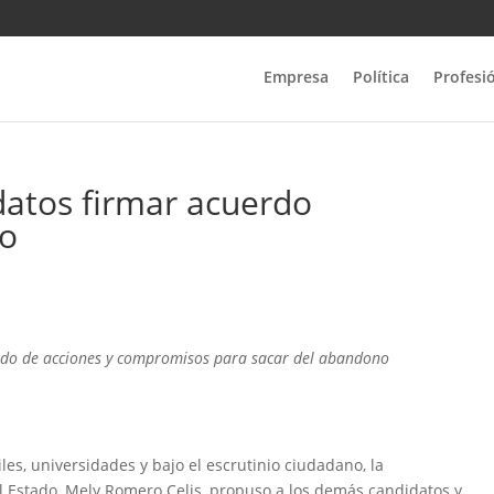
Empresa
Política
Profesi
atos firmar acuerdo
lo
ado de acciones y compromisos para sacar del abandono
iles, universidades y bajo el escrutinio ciudadano, la
l Estado, Mely Romero Celis, propuso a los demás candidatos y