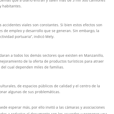
además que a diario entran y salen más de 3 mil 500 camiones
y habitantes.
os accidentes viales son constantes. Si bien estos efectos son
es de empleo y desarrollo que se generan. Sin embargo, la
ctividad portuaria”, indicó Mely.
daran a todos los demás sectores que existen en Manzanillo,
mejoramiento de la oferta de productos turísticos para atraer
y del cual dependen miles de familias.
turales, de espacios públicos de calidad y el centro de la
ionar algunas de sus problemáticas.
ede esperar más, por ello invitó a las cámaras y asociaciones
idades a redactar el documento con los acuerdos y proponer una