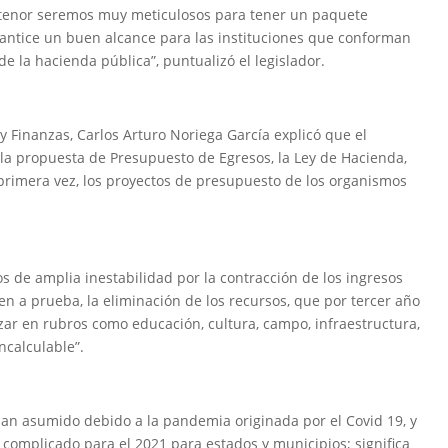
se tenor seremos muy meticulosos para tener un paquete
arantice un buen alcance para las instituciones que conforman
e la hacienda pública”, puntualizó el legislador.
 y Finanzas, Carlos Arturo Noriega García explicó que el
 la propuesta de Presupuesto de Egresos, la Ley de Hacienda,
 primera vez, los proyectos de presupuesto de los organismos
de amplia inestabilidad por la contracción de los ingresos
en a prueba, la eliminación de los recursos, que por tercer año
zar en rubros como educación, cultura, campo, infraestructura,
ncalculable”.
han asumido debido a la pandemia originada por el Covid 19, y
omplicado para el 2021 para estados y municipios; significa