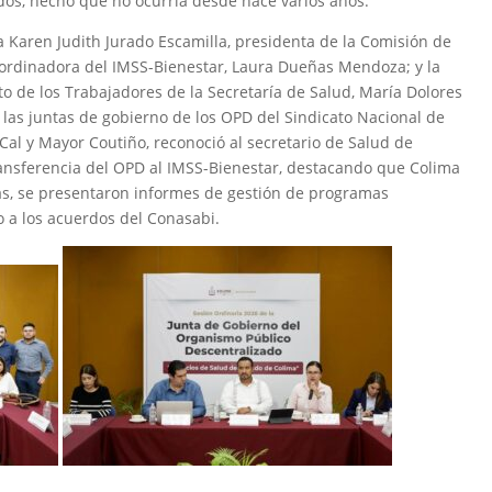
idos, hecho que no ocurría desde hace varios años.
da Karen Judith Jurado Escamilla, presidenta de la Comisión de
oordinadora del IMSS-Bienestar, Laura Dueñas Mendoza; y la
ato de los Trabajadores de la Secretaría de Salud, María Dolores
 las juntas de gobierno de los OPD del Sindicato Nacional de
 Cal y Mayor Coutiño, reconoció al secretario de Salud de
ransferencia del OPD al IMSS-Bienestar, destacando que Colima
ás, se presentaron informes de gestión de programas
to a los acuerdos del Conasabi.