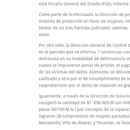
esta Fiscalía General del Estado (FGE), informa
Como parte de lo efectuado, la Dirección de Jus
órdenes de protección en favor de mujeres, niña
Mixtos de los tres Partidos Judiciales; además,
edad.
Por otro lado, la Dirección General de Control
en el periodo que se informa, 7 sentencias cond
delictuosa en su modalidad de delincuencia or
cuales se impusieron penas de prisión, el pag
de las víctimas del delito. Asimismo, se obtuv
calificado y otra por el de incumplimiento de l
reaprehensión por el delito de violación en gra
Igualmente, a través de la Dirección de Soluci
recuperó la cantidad de $1´696,369.00 (un mill
pesos 00/100 M.N.) por concepto de la reparaci
lograron 28 compromisos de respeto pactados po
Manzanillo, Villa de Álvarez y Tecomán, se lle