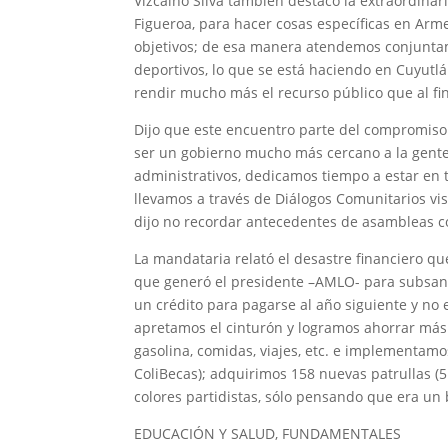
Vizcaíno Silva también destacó la extraordinar
Figueroa, para hacer cosas específicas en Arm
objetivos; de esa manera atendemos conjuntam
deportivos, lo que se está haciendo en Cuyu
rendir mucho más el recurso público que al fin
Dijo que este encuentro parte del compromiso 
ser un gobierno mucho más cercano a la gent
administrativos, dedicamos tiempo a estar en 
llevamos a través de Diálogos Comunitarios vi
dijo no recordar antecedentes de asambleas 
La mandataria relató el desastre financiero que
que generó el presidente –AMLO- para subsana
un crédito para pagarse al año siguiente y no 
apretamos el cinturón y logramos ahorrar más d
gasolina, comidas, viajes, etc. e implementa
ColiBecas); adquirimos 158 nuevas patrullas (5
colores partidistas, sólo pensando que era un 
EDUCACIÓN Y SALUD, FUNDAMENTALES