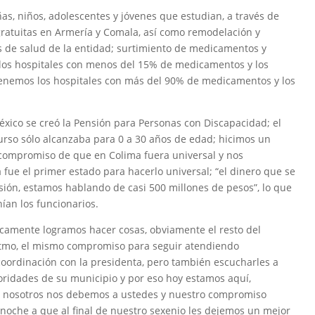
as, niños, adolescentes y jóvenes que estudian, a través de
gratuitas en Armería y Comala, así como remodelación y
s de salud de la entidad; surtimiento de medicamentos y
s los hospitales con menos del 15% de medicamentos y los
tenemos los hospitales con más del 90% de medicamentos y los
éxico se creó la Pensión para Personas con Discapacidad; el
ecurso sólo alcanzaba para 0 a 30 años de edad; hicimos un
 compromiso de que en Colima fuera universal y nos
ue el primer estado para hacerlo universal; “el dinero que se
nsión, estamos hablando de casi 500 millones de pesos”, lo que
ían los funcionarios.
camente logramos hacer cosas, obviamente el resto del
tmo, el mismo compromiso para seguir atendiendo
oordinación con la presidenta, pero también escucharles a
ioridades de su municipio y por eso hoy estamos aquí,
n; nosotros nos debemos a ustedes y nuestro compromiso
noche a que al final de nuestro sexenio les dejemos un mejor