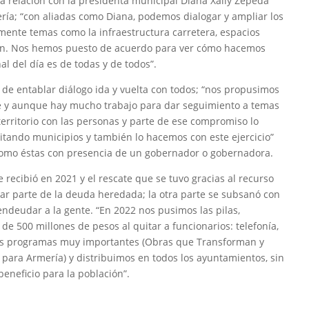
ia relación con la presidenta municipal Diana Xally Zepeda
ería; “con aliadas como Diana, podemos dialogar y ampliar los
ente temas como la infraestructura carretera, espacios
tlán. Nos hemos puesto de acuerdo para ver cómo hacemos
al del día es de todas y de todos”.
de entablar diálogo ida y vuelta con todos; “nos propusimos
e y aunque hay mucho trabajo para dar seguimiento a temas
territorio con las personas y parte de ese compromiso lo
sitando municipios y también lo hacemos con este ejercicio”
como éstas con presencia de un gobernador o gobernadora.
 recibió en 2021 y el rescate que se tuvo gracias al recurso
r parte de la deuda heredada; la otra parte se subsanó con
endeudar a la gente. “En 2022 nos pusimos las pilas,
e 500 millones de pesos al quitar a funcionarios: telefonía,
mos programas muy importantes (Obras que Transforman y
 para Armería) y distribuimos en todos los ayuntamientos, sin
beneficio para la población”.