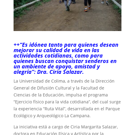
++“Es idónea tanto para quienes desean
mejorar su calidad de vida en las
actividades cotidianas, como para
quienes buscan conquistar senderos en
un ambiente de apoyo, amistad y
alegría”: Dra. Ciria Salazar.
La Universidad de Colima, a través de la Dirección
General de Difusión Cultural y la Facultad de
Ciencias de la Educación, impulsa el programa
“Ejercicio físico para la vida cotidiana”, del cual surge
la experiencia “Ruta Vital”, desarrollada en el Parque
Ecológico y Arqueológico La Campana.
La iniciativa está a cargo de Ciria Margarita Salazar,
doctora en Educación Física y Artística por la