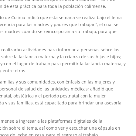
n de esta práctica para toda la población colimense.
ado de Colima indicó que esta semana se realiza bajo el lema
ferencia para las madres y padres que trabajan”, el cual se
las madres cuando se reincorporan a su trabajo, para que
.
realizarán actividades para informar a personas sobre las
obre la lactancia materna y la crianza de sus hijas e hijos;
 en el lugar de trabajo para permitir la lactancia materna, y
, entre otras.
 familias y sus comunidades, con énfasis en las mujeres y
 personal de salud de las unidades médicas; añadió que
natal, obstétrica y el periodo postnatal con la mujer
a y sus familias, está capacitado para brindar una asesoría
limense a ingresar a las plataformas digitales de la
ción sobre el tema, así como ver y escuchar una cápsula en
cos de leche en casa, para el regreso al trabajo.