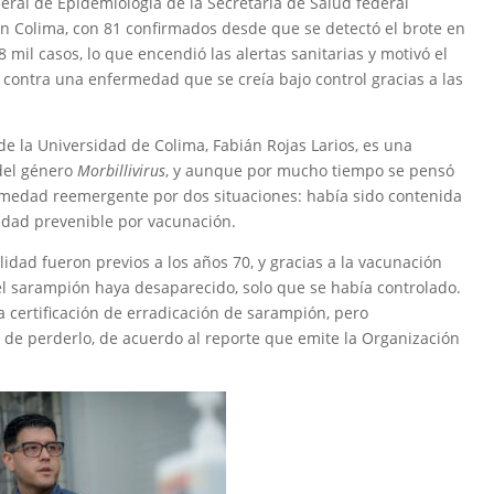
neral de Epidemiología de la Secretaría de Salud federal
 Colima, con 81 confirmados desde que se detectó el brote en
 8 mil casos, lo que encendió las alertas sanitarias y motivó el
contra una enfermedad que se creía bajo control gracias a las
 de la Universidad de Colima, Fabián Rojas Larios, es una
el género
Morbillivirus
, y aunque por mucho tiempo se pensó
rmedad reemergente por dos situaciones: había sido contenida
edad prevenible por vacunación.
dad fueron previos a los años 70, y gracias a la vacunación
 sarampión haya desaparecido, solo que se había controlado.
a certificación de erradicación de sarampión, pero
e perderlo, de acuerdo al reporte que emite la Organización