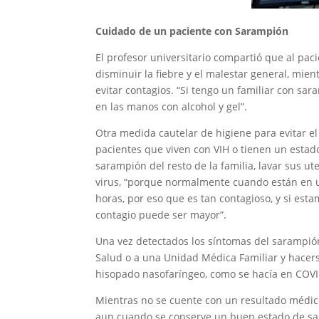
Cuidado de un paciente con Sarampión
El profesor universitario compartió que al paci
disminuir la fiebre y el malestar general, mie
evitar contagios. “Si tengo un familiar con sa
en las manos con alcohol y gel”.
Otra medida cautelar de higiene para evitar e
pacientes que viven con VIH o tienen un esta
sarampión del resto de la familia, lavar sus ut
virus, “porque normalmente cuando están en un
horas, por eso que es tan contagioso, y si est
contagio puede ser mayor”.
Una vez detectados los síntomas del sarampión
Salud o a una Unidad Médica Familiar y hacers
hisopado nasofaríngeo, como se hacía en COVI
Mientras no se cuente con un resultado médic
aun cuando se conserve un buen estado de sal