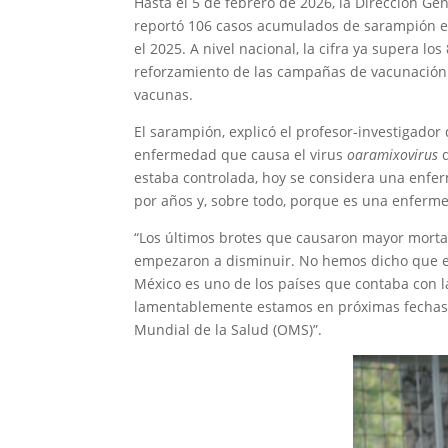
Hasta el 5 de febrero de 2026, la Dirección Ge
reportó 106 casos acumulados de sarampión en
el 2025. A nivel nacional, la cifra ya supera los
reforzamiento de las campañas de vacunación 
vacunas.
El sarampión, explicó el profesor-investigador
enfermedad que causa el virus
oaramixovirus
d
estaba controlada, hoy se considera una enfe
por años y, sobre todo, porque es una enferm
“Los últimos brotes que causaron mayor mortali
empezaron a disminuir. No hemos dicho que el
México es uno de los países que contaba con l
lamentablemente estamos en próximas fechas d
Mundial de la Salud (OMS)”.