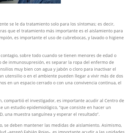
ente se le da tratamiento solo para los síntomas; es decir,
ntras que el tratamiento más importante es el aislamiento para
rampión, es importante el uso de cubrebocas, y lavado o higiene
l contagio, sobre todo cuando se tienen menores de edad o
do de inmunosupresión, es separar la ropa del enfermo de
ensilios muy bien con agua y jabón o cloro para inactivar el
 utensilio o en el ambiente pueden llegar a vivir más de dos
amos en un espacio cerrado o con una convivencia continua, el
, compartió el investigador, es importante acudir al Centro de
e un estudio epidemiológico, “que consiste en hacer un
D, una muestra sanguínea y esperar el resultado”.
o, se deben mantener las medidas de aislamiento. Asimismo,
ud -agregó Fabián Rojas-, es importante acudir a las unidades