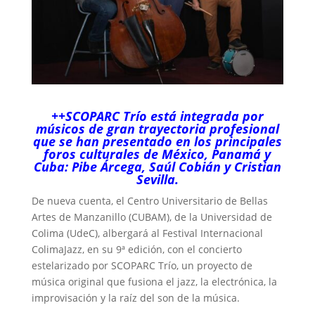
++SCOPARC Trío está integrada por
músicos de gran trayectoria profesional
que se han presentado en los principales
foros culturales de México, Panamá y
Cuba: Pibe Árcega, Saúl Cobián y Cristian
Sevilla.
De nueva cuenta, el Centro Universitario de Bellas
Artes de Manzanillo (CUBAM), de la Universidad de
Colima (UdeC), albergará al Festival Internacional
ColimaJazz, en su 9ª edición, con el concierto
estelarizado por SCOPARC Trío, un proyecto de
música original que fusiona el jazz, la electrónica, la
improvisación y la raíz del son de la música.