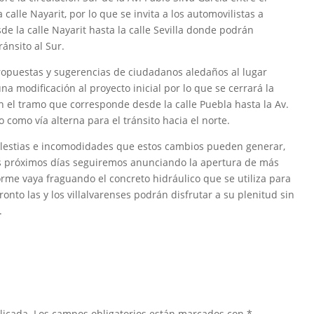
alle Nayarit, por lo que se invita a los automovilistas a
esde la calle Nayarit hasta la calle Sevilla donde podrán
ránsito al Sur.
opuestas y sugerencias de ciudadanos aledaños al lugar
na modificación al proyecto inicial por lo que se cerrará la
en el tramo que corresponde desde la calle Puebla hasta la Av.
 como vía alterna para el tránsito hacia el norte.
estias e incomodidades que estos cambios pueden generar,
os próximos días seguiremos anunciando la apertura de más
forme vaya fraguando el concreto hidráulico que se utiliza para
onto las y los villalvarenses podrán disfrutar a su plenitud sin
.
licada.
Los campos obligatorios están marcados con
*