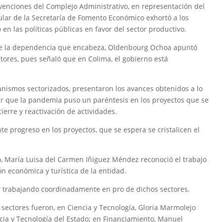
venciones del Complejo Administrativo, en representación del
tular de la Secretaría de Fomento Económico exhortó a los
en las políticas públicas en favor del sector productivo.
 de la dependencia que encabeza, Oldenbourg Ochoa apuntó
tores, pues señaló que en Colima, el gobierno está
anismos sectorizados, presentaron los avances obtenidos a lo
ar que la pandemia puso un paréntesis en los proyectos que se
ierre y reactivación de actividades.
te progreso en los proyectos, que se espera se cristalicen el
mo, María Luisa del Carmen Iñiguez Méndez reconoció el trabajo
ón económica y turística de la entidad.
ar trabajando coordinadamente en pro de dichos sectores.
sectores fueron, en Ciencia y Tecnología, Gloria Marmolejo
encia y Tecnología del Estado; en Financiamiento, Manuel