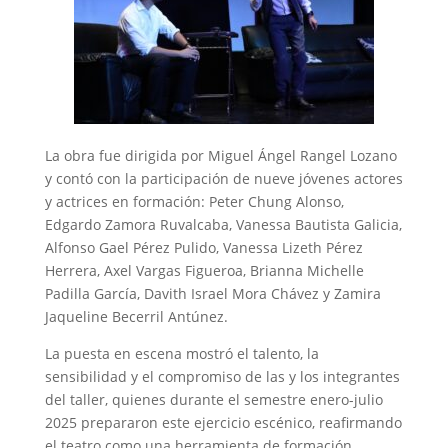
La obra fue dirigida por Miguel Ángel Rangel Lozano
y contó con la participación de nueve jóvenes actores
y actrices en formación: Peter Chung Alonso,
Edgardo Zamora Ruvalcaba, Vanessa Bautista Galicia,
Alfonso Gael Pérez Pulido, Vanessa Lizeth Pérez
Herrera, Axel Vargas Figueroa, Brianna Michelle
Padilla García, Davith Israel Mora Chávez y Zamira
Jaqueline Becerril Antúnez.
La puesta en escena mostró el talento, la
sensibilidad y el compromiso de las y los integrantes
del taller, quienes durante el semestre enero-julio
2025 prepararon este ejercicio escénico, reafirmando
el teatro como una herramienta de formación