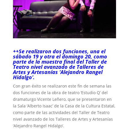
++Se realizaron dos funciones, una el
sábado 19 y otra el domingo 20, como
parte de la muestra final del Taller de
Teatro nivel avanzado de Talleres de
Artes y Artesanías ‘Alejandro Rangel
Hidalgo’.
Con gran éxito se realizaron este fin de semana las
dos funciones de la obra de teatro ‘Estudio Q’ del
dramaturgo Vicente Leñero, que se presentaron en
la Sala ‘Alberto Isaac’ de la Casa de la Cultura Estatal,
como parte de las actividades del Taller de Teatro
nivel avanzado de los Talleres de Artes y Artesanías
‘Alejandro Rangel Hidalgo’.