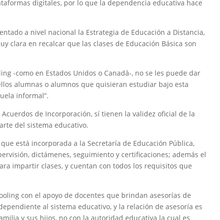
lataformas digitales, por lo que la dependencia educativa hace
tado a nivel nacional la Estrategia de Educación a Distancia,
y clara en recalcar que las clases de Educación Básica son
ling -como en Estados Unidos o Canadá-, no se les puede dar
uellos alumnas o alumnos que quisieran estudiar bajo esta
uela informal”.
 Acuerdos de Incorporación, sí tienen la validez oficial de la
arte del sistema educativo.
 que está incorporada a la Secretaría de Educación Pública,
pervisión, dictámenes, seguimiento y certificaciones; además el
ara impartir clases, y cuentan con todos los requisitos que
ooling con el apoyo de docentes que brindan asesorías de
dependiente al sistema educativo, y la relación de asesoría es
milia y sus hijos, no con la autoridad educativa la cual es