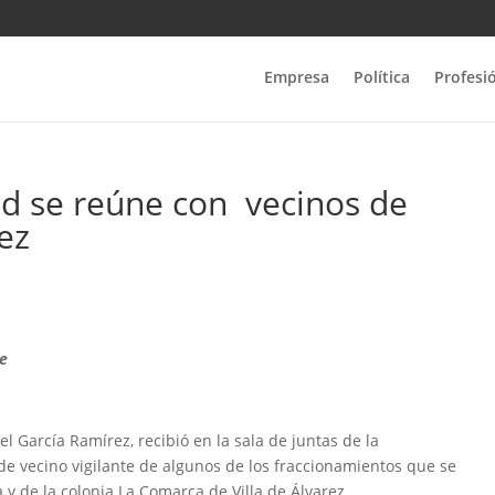
Empresa
Política
Profesi
ad se reúne con vecinos de
rez
te
l García Ramírez, recibió en la sala de juntas de la
de vecino vigilante de algunos de los fraccionamientos que se
 y de la colonia La Comarca de Villa de Álvarez.