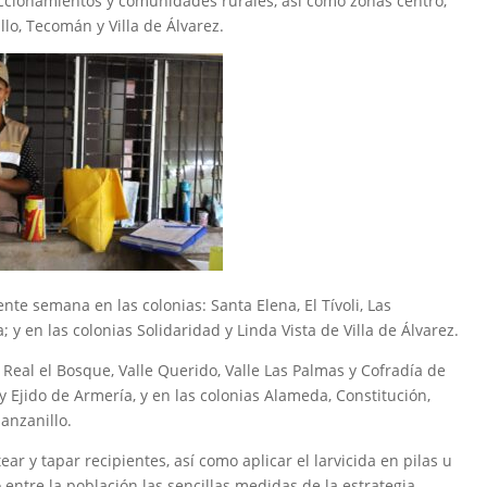
raccionamientos y comunidades rurales, así como zonas centro,
lo, Tecomán y Villa de Álvarez.
iente semana en las colonias: Santa Elena, El Tívoli, Las
 y en las colonias Solidaridad y Linda Vista de Villa de Álvarez.
 Real el Bosque, Valle Querido, Valle Las Palmas y Cofradía de
y Ejido de Armería, y en las colonias Alameda, Constitución,
anzanillo.
ear y tapar recipientes, así como aplicar el larvicida en pilas u
entre la población las sencillas medidas de la estrategia