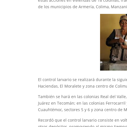
estas acciones en viviendas de 18 colonias, f
de los municipios de Armería, Colima, Manzanil
El control larvario se realizará durante la sigu
Haciendas, El Moralete y zona centro de Colima;
También se hará en las colonias Real del Valle,
Juárez en Tecomán; en las colonias Ferrocarril 
Cuauhtémoc, sectores 5 y 6 y zona centro de M
Recordó que el control larvario consiste en volt
otros depósitos, promoviendo al mismo tiempo 