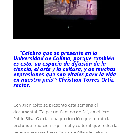
++“Celebro que se presente en la
Universidad de Colima, porque también
es esto, un espacio de difusión de la
ciencia, el arte y la cultura, y de muchas
expresiones que son vitales para la vida
en nuestro país”: Christian Torres Ortiz,
rector.
Con gran éxito se presentó esta semana el
documental “Talpa: un Camino de Fe”, en el foro
Pablo Silva García, una producción que retrata la
profunda tradición espiritual y cultural que rodea las
peregrinaciones hacia Talpa de Allende, Jalisco.