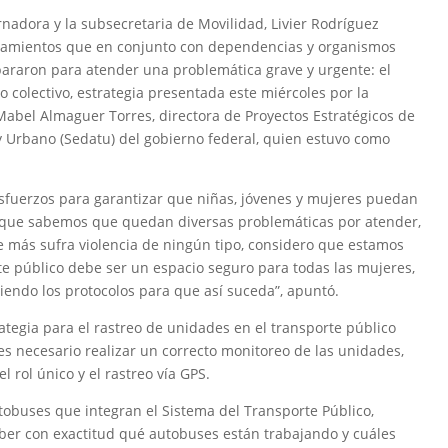
rnadora y la subsecretaria de Movilidad, Livier Rodríguez
neamientos que en conjunto con dependencias y organismos
pararon para atender una problemática grave y urgente: el
o colectivo, estrategia presentada este miércoles por la
abel Almaguer Torres, directora de Proyectos Estratégicos de
l y Urbano (Sedatu) del gobierno federal, quien estuvo como
 esfuerzos para garantizar que niñas, jóvenes y mujeres puedan
aunque sabemos que quedan diversas problemáticas por atender,
más sufra violencia de ningún tipo, considero que estamos
e público debe ser un espacio seguro para todas las mujeres,
iendo los protocolos para que así suceda”, apuntó.
ategia para el rastreo de unidades en el transporte público
 es necesario realizar un correcto monitoreo de las unidades,
l rol único y el rastreo vía GPS.
tobuses que integran el Sistema del Transporte Público,
aber con exactitud qué autobuses están trabajando y cuáles