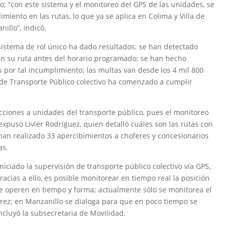
 “con este sistema y el monitoreo del GPS de las unidades, se
limiento en las rutas, lo que ya se aplica en Colima y Villa de
nillo”, indicó.
 sistema de rol único ha dado resultados: se han detectado
an su ruta antes del horario programado; se han hecho
 por tal incumplimiento; las multas van desde los 4 mil 800
a de Transporte Público colectivo ha comenzado a cumplir
acciones a unidades del transporte público, pues el monitoreo
xpuso Livier Rodríguez, quien detalló cuáles son las rutas con
an realizado 33 apercibimientos a choferes y concesionarios
as.
iciado la supervisión de transporte público colectivo vía GPS,
acias a ello, es posible monitorear en tiempo real la posición
e operen en tiempo y forma; actualmente sólo se monitorea el
arez; en Manzanillo se dialoga para que en poco tiempo se
oncluyó la subsecretaria de Movilidad.