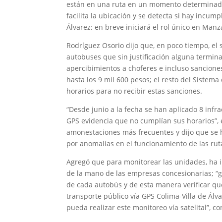
están en una ruta en un momento determinado;
facilita la ubicación y se detecta si hay incump
Álvarez; en breve iniciará el rol único en Manza
Rodríguez Osorio dijo que, en poco tiempo, el
autobuses que sin justificación alguna termin
apercibimientos a choferes e incluso sanciones
hasta los 9 mil 600 pesos; el resto del Sistem
horarios para no recibir estas sanciones.
“Desde junio a la fecha se han aplicado 8 infr
GPS evidencia que no cumplían sus horarios”, e
amonestaciones más frecuentes y dijo que se h
por anomalías en el funcionamiento de las rut
Agregó que para monitorear las unidades, ha in
de la mano de las empresas concesionarias; “gr
de cada autobús y de esta manera verificar qu
transporte público vía GPS Colima-Villa de Álv
pueda realizar este monitoreo vía satelital”, c