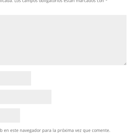
licada.
Los campos obligatorios están marcados con
*
eb en este navegador para la próxima vez que comente.