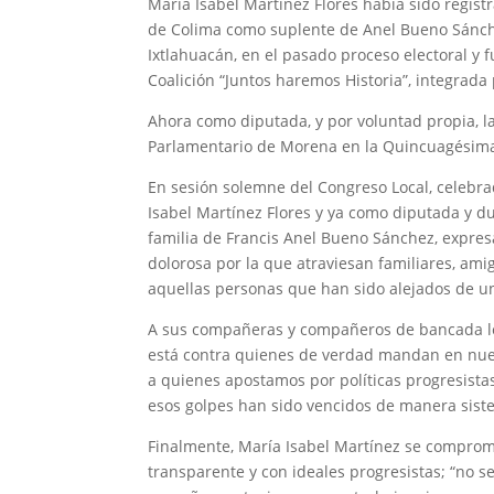
María Isabel Martínez Flores había sido registr
de Colima como suplente de Anel Bueno Sánchez
Ixtlahuacán, en el pasado proceso electoral y 
Coalición “Juntos haremos Historia”, integrad
Ahora como diputada, y por voluntad propia, la 
Parlamentario de Morena en la Quincuagésima
En sesión solemne del Congreso Local, celebra
Isabel Martínez Flores y ya como diputada y du
familia de Francis Anel Bueno Sánchez, expres
dolorosa por la que atraviesan familiares, ami
aquellas personas que han sido alejados de un
A sus compañeras y compañeros de bancada les 
está contra quienes de verdad mandan en nues
a quienes apostamos por políticas progresista
esos golpes han sido vencidos de manera siste
Finalmente, María Isabel Martínez se comprom
transparente y con ideales progresistas; “no 