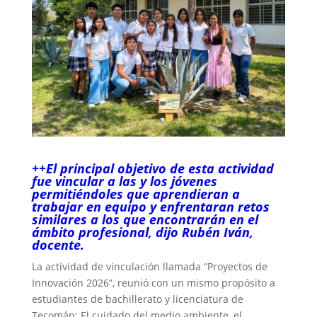
++El principal objetivo de esta actividad
fue vincular a las y los jóvenes
permitiéndoles que aprendieran a
trabajar en equipo y enfrentaran retos
similares a los que encontrarán en el
ámbito profesional, dijo Rubén Iván,
docente.
La actividad de vinculación llamada “Proyectos de
Innovación 2026”, reunió con un mismo propósito a
estudiantes de bachillerato y licenciatura de
Tecomán: El cuidado del medio ambiente, el