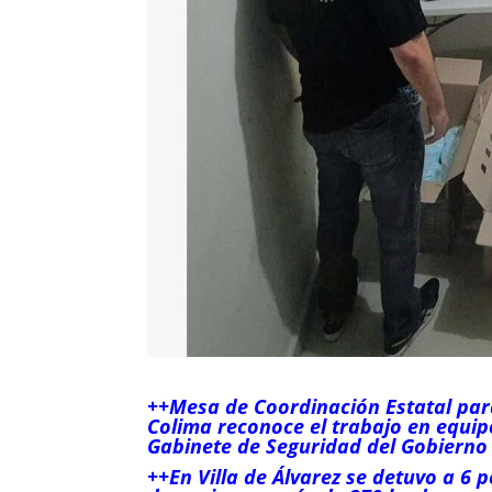
++Mesa de Coordinación Estatal para
Colima reconoce el trabajo en equip
Gabinete de Seguridad del Gobierno
++En Villa de Álvarez se detuvo a 6 