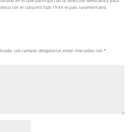
undial en el que participa con la Selección Mexicana y para
éxico con el conjunto Sub-19 en el país suramericano.
licada.
Los campos obligatorios están marcados con
*